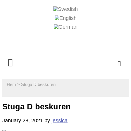
0500-481718
Boka
Hem
>
Stuga D beskuren
Stuga D beskuren
January 28, 2021
by
jessica