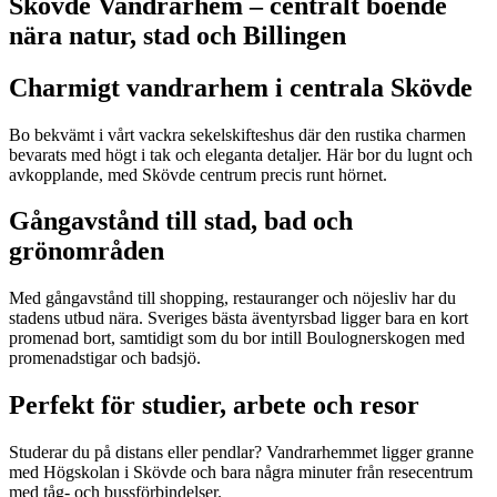
Skövde Vandrarhem – centralt boende
nära natur, stad och Billingen
Charmigt vandrarhem i centrala Skövde
Bo bekvämt i vårt vackra sekelskifteshus där den rustika charmen
bevarats med högt i tak och eleganta detaljer. Här bor du lugnt och
avkopplande, med Skövde centrum precis runt hörnet.
Gångavstånd till stad, bad och
grönområden
Med gångavstånd till shopping, restauranger och nöjesliv har du
stadens utbud nära. Sveriges bästa äventyrsbad ligger bara en kort
promenad bort, samtidigt som du bor intill
Boulognerskogen
med
promenadstigar och badsjö.
Perfekt för studier, arbete och resor
Studerar du på distans eller pendlar? Vandrarhemmet ligger granne
med
Högskolan i Skövde
och bara några minuter från resecentrum
med tåg- och bussförbindelser.