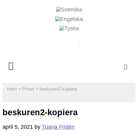
0500-481718
Boka
Hem
>
Priser
>
beskuren2-kopiera
beskuren2-kopiera
april 5, 2021
by
Tuana Fridén