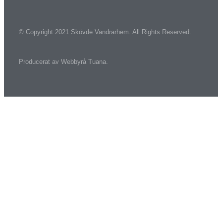
© Copyright 2021 Skövde Vandrarhem. All Rights Reserved.
Producerat av
Webbyrå
Tuana
.