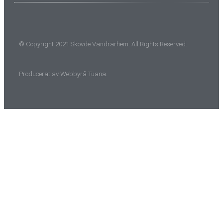
© Copyright 2021 Skövde Vandrarhem. All Rights Reserved.
Producerat av
Webbyrå
Tuana
.