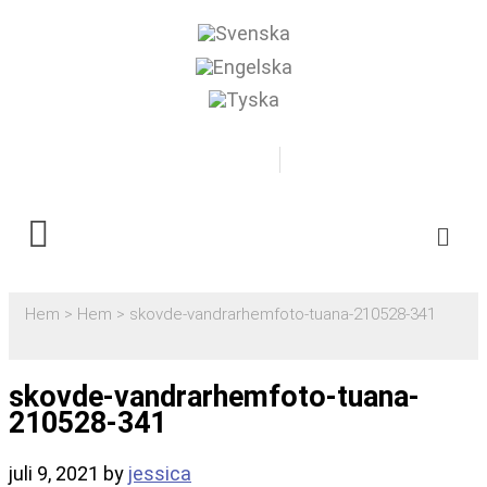
0500-481718
Boka
Hem
>
Hem
>
skovde-vandrarhemfoto-tuana-210528-341
skovde-vandrarhemfoto-tuana-
210528-341
juli 9, 2021
by
jessica