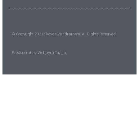
© Copyright 2021 Skövde Vandrarhem. All Rights Reserved.
Producerat av
Webbyrå
Tuana
.