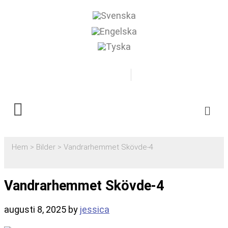
0500-481718
Boka
Hem
>
Bilder
>
Vandrarhemmet Skövde-4
Vandrarhemmet Skövde-4
augusti 8, 2025
by
jessica