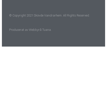
© Copyright 2021 Skövde Vandrarhem. All Rights Reserved.
Producerat av
Webbyrå
Tuana
.