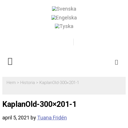
0500-481718
Boka
Hem
>
Historia
>
KaplanOld-300×201-1
KaplanOld-300×201-1
april 5, 2021
by
Tuana Fridén