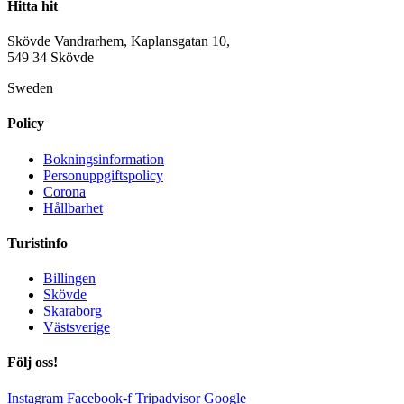
Primary
Hitta hit
Sidebar
Skövde Vandrarhem, Kaplansgatan 10,
549 34 Skövde
Sweden
Policy
Bokningsinformation
Personuppgiftspolicy
Corona
Hållbarhet
Turistinfo
Billingen
Skövde
Skaraborg
Västsverige
Följ oss!
Instagram
Facebook-f
Tripadvisor
Google