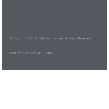
© Copyright 2021 Skövde Vandrarhem. All Rights Reserved.
Producerat av
Webbyrå
Tuana
.