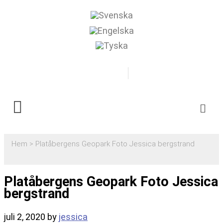
0500-481718
Boka
Hem
>
Platåbergens Geopark Foto Jessica bergstrand
Platåbergens Geopark Foto Jessica
bergstrand
juli 2, 2020
by
jessica