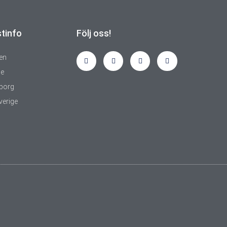
stinfo
Följ oss!
gen
e
borg
verige