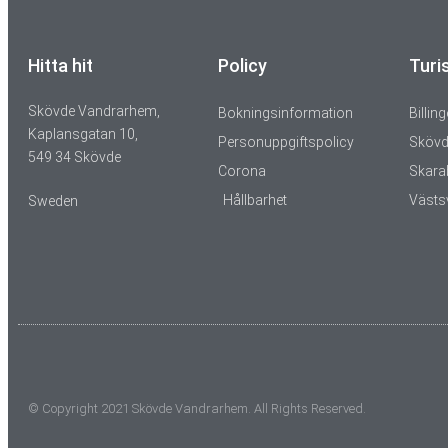
Hitta hit
Policy
Turi
Skövde Vandrarhem,
Bokningsinformation
Billin
Kaplansgatan 10,
Personuppgiftspolicy
Skövd
549 34 Skövde
Corona
Skara
Hållbarhet
Västs
Sweden
© Copyright 2021 Skövde Vandrarhem. All Rights Reserved.