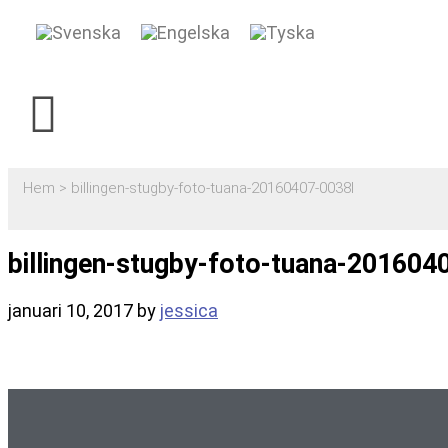
Hem
>
billingen-stugby-foto-tuana-20160407-0038l
billingen-stugby-foto-tuana-201604
januari 10, 2017
by
jessica